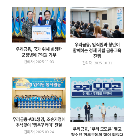
우리금융, 임직원과 청년이
우리금융, 국가 위해 희생한
함께하는 경제 자립 금융교육
군장병에 7억원 기부
진행
관리자 | 2025-11-03
관리자 | 2025-10-31
우리금융·ABL생명, 조손가정에
추석맞이 '행복꾸러미' 전달
우리금융, '우리 모모콘' 열고
관리자 | 2025-09-24
청소년 한부모에게 힘이 되겠다