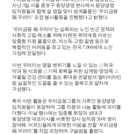
지난
3
일 서울 종로구 동양생명
본사에서 동양생명
임직원들과 함께 설 명절 맞이 생계물품인
‘
우리금융
福
꾸러미
’
포장 봉사활동을 진행했다고 밝혔다
.
‘
우리금융
福
꾸러미
’
는 심화되는 노인 빈곤 문제와
사회적 고립 해소를 위해 마련된 취약계층 어르신
맞춤형 지원 물품으로
,
저소득
·
고령
·
질병 등으로
복합적인 어려움을 겪고 있는 전국
7,000
세대 노인
가정에 전달된다
.
이번 꾸러미는 명절 분위기를 느낄 수 있는
△
떡국
·
약과 등 식료품
△
기력 회복을
위한 삼계탕
·
영양죽
△
겨울철 건강 관리를 돕는 휴대용 온열방석
·
멀티비타민
등 실질적
인 도움을 줄 수 있는 품목으로 알차게
구성됐다
.
특히 이번 활동은 우리금융그룹의 가족인 동양생명
임직원들이 동참하여 그룹 차원의 나눔 활동에 의미를
더했다
.
이날 행사에는 임종룡 회장과 성대규
동양생명 대표이사를 비롯한 양사 임직원
50
여 명이
참여해
,
어르신들에게 따뜻한 마음을 전할
‘
우리금융
福
꾸러미
’
를 직접 포장하며 구슬땀을 흘렸다
.