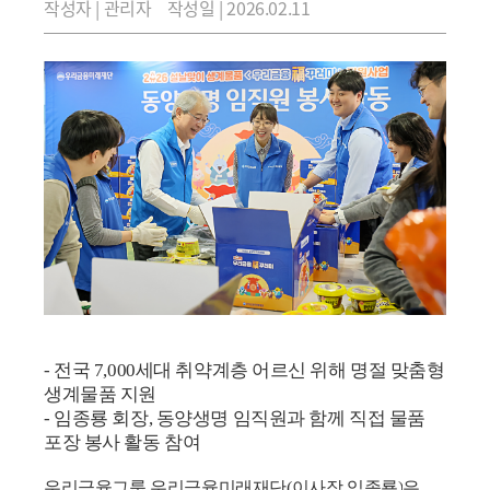
작성자 | 관리자
작성일 | 2026.02.11
-
전국
7,000
세대 취약계층 어르신 위해 명절 맞춤형
생계물품 지원
-
임종룡 회장
,
동양생명 임직원과 함께 직접 물품
포장 봉사 활동 참여
우리금융그룹 우리금융미래재단
(
이사장 임종룡
)
은