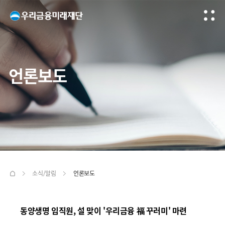
언론보도
소식/알림
언론보도
동양생명 임직원, 설 맞이 '우리금융 福 꾸러미' 마련